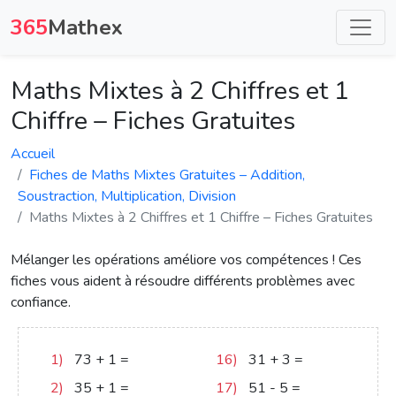
365
Mathex
Maths Mixtes à 2 Chiffres et 1
Chiffre – Fiches Gratuites
Accueil
Fiches de Maths Mixtes Gratuites – Addition,
Soustraction, Multiplication, Division
Maths Mixtes à 2 Chiffres et 1 Chiffre – Fiches Gratuites
Mélanger les opérations améliore vos compétences ! Ces
fiches vous aident à résoudre différents problèmes avec
confiance.
1)
73
+
1
=
74
16)
31
+
3
=
34
2)
35
+
1
=
36
17)
51
-
5
=
46