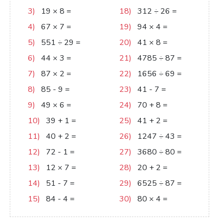
3)
19
×
8
=
152
18)
312
÷
26
=
12
4)
67
×
7
=
469
19)
94
×
4
=
376
5)
551
÷
29
=
19
20)
41
×
8
=
328
6)
44
×
3
=
132
21)
4785
÷
87
=
55
7)
87
×
2
=
174
22)
1656
÷
69
=
24
8)
85
-
9
=
76
23)
41
-
7
=
34
9)
49
×
6
=
294
24)
70
+
8
=
78
10)
39
+
1
=
40
25)
41
+
2
=
43
11)
40
+
2
=
42
26)
1247
÷
43
=
29
12)
72
-
1
=
71
27)
3680
÷
80
=
46
13)
12
×
7
=
84
28)
20
+
2
=
22
14)
51
-
7
=
44
29)
6525
÷
87
=
75
15)
84
-
4
=
80
30)
80
×
4
=
320