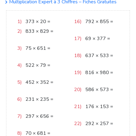
Multiplication Expert à 3 Chiffres – Fiches Gratuites
1)
373
×
20
=
7460
16)
792
×
855
=
677160
2)
833
×
829
=
690557
17)
69
×
377
=
26013
3)
75
×
651
=
48825
18)
637
×
533
=
339521
4)
522
×
79
=
41238
19)
816
×
980
=
799680
5)
452
×
352
=
159104
20)
586
×
573
=
335778
6)
231
×
235
=
54285
21)
176
×
153
=
26928
7)
297
×
656
=
194832
22)
292
×
257
=
75044
8)
70
×
681
=