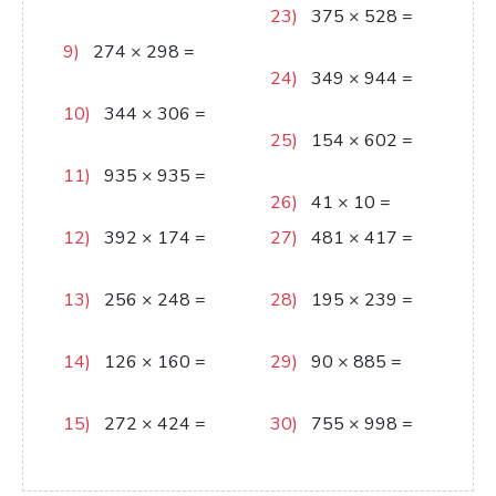
47670
23)
375
×
528
=
198000
9)
274
×
298
=
81652
24)
349
×
944
=
329456
10)
344
×
306
=
105264
25)
154
×
602
=
92708
11)
935
×
935
=
874225
26)
41
×
10
=
410
12)
392
×
174
=
27)
481
×
417
=
68208
200577
13)
256
×
248
=
28)
195
×
239
=
63488
46605
14)
126
×
160
=
29)
90
×
885
=
20160
79650
15)
272
×
424
=
30)
755
×
998
=
115328
753490