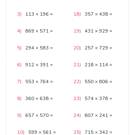
567926
557728
3)
113
×
196
=
18)
357
×
438
=
22148
156366
4)
869
×
571
=
19)
431
×
929
=
496199
400399
5)
294
×
583
=
20)
257
×
729
=
171402
187353
6)
912
×
391
=
21)
218
×
114
=
356592
24852
7)
553
×
764
=
22)
550
×
806
=
422492
443300
8)
360
×
638
=
23)
574
×
378
=
229680
216972
9)
657
×
570
=
24)
807
×
241
=
374490
194487
10)
599
×
561
=
25)
715
×
342
=