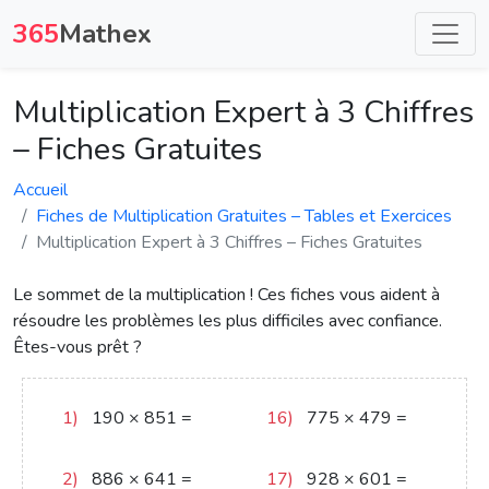
365
Mathex
Multiplication Expert à 3 Chiffres
– Fiches Gratuites
Accueil
Fiches de Multiplication Gratuites – Tables et Exercices
Multiplication Expert à 3 Chiffres – Fiches Gratuites
Le sommet de la multiplication ! Ces fiches vous aident à
résoudre les problèmes les plus difficiles avec confiance.
Êtes-vous prêt ?
1)
190
×
851
=
16)
775
×
479
=
161690
371225
2)
886
×
641
=
17)
928
×
601
=