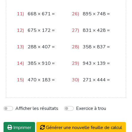
336039
244530
11)
668
×
671
=
26)
895
×
748
=
448228
669460
12)
675
×
172
=
27)
831
×
428
=
116100
355668
13)
288
×
407
=
28)
358
×
837
=
117216
299646
14)
385
×
910
=
29)
943
×
139
=
350350
131077
15)
470
×
183
=
30)
271
×
444
=
86010
120324
Afficher les résultats
Exercice à trou
Imprimer
Générer une nouvelle feuille de calcul