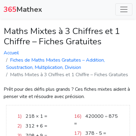
365
Mathex
Maths Mixtes à 3 Chiffres et 1
Chiffre – Fiches Gratuites
Accueil
Fiches de Maths Mixtes Gratuites – Addition,
Soustraction, Multiplication, Division
Maths Mixtes à 3 Chiffres et 1 Chiffre – Fiches Gratuites
Prêt pour des défis plus grands ? Ces fiches mixtes aident à
penser vite et résoudre avec précision.
1)
218
×
1
=
218
16)
420000
÷
875
=
480
2)
312
+
6
=
318
17)
378
-
5
=
373
3)
708
+
9
=
717