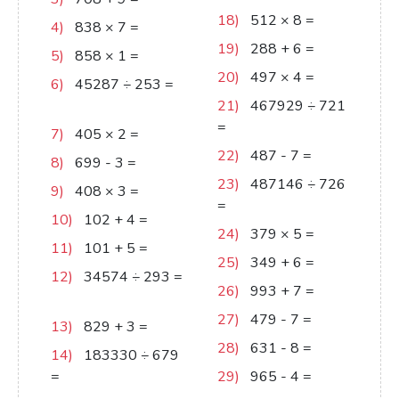
18)
512
×
8
=
4096
4)
838
×
7
=
5866
19)
288
+
6
=
294
5)
858
×
1
=
858
20)
497
×
4
=
1988
6)
45287
÷
253
=
179
21)
467929
÷
721
=
649
7)
405
×
2
=
810
22)
487
-
7
=
480
8)
699
-
3
=
696
23)
487146
÷
726
9)
408
×
3
=
1224
=
671
10)
102
+
4
=
106
24)
379
×
5
=
1895
11)
101
+
5
=
106
25)
349
+
6
=
355
12)
34574
÷
293
=
26)
993
+
7
=
1000
118
27)
479
-
7
=
472
13)
829
+
3
=
832
28)
631
-
8
=
623
14)
183330
÷
679
=
270
29)
965
-
4
=
961