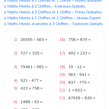
Maths Mixtes à 2 Chiffres et 1 Chiffre – Fiches Gratuites
Maths Mixtes à 2 Chiffres – Exercices Gratuits
Maths Mixtes à 3 Chiffres et 1 Chiffre – Fiches Gratuites
Maths Mixtes à 3 Chiffres et 2 Chiffres – Niveau Expert
Maths Mixtes Avancées à 3 Chiffres – Exercices Gratuits
1)
26555
÷
565
=
16)
758
+
879
=
47
1637
2)
727
×
335
=
17)
492
+
233
=
243545
725
3)
79461
÷
981
=
18)
19
-
12
=
7
81
19)
563
-
541
=
22
4)
521
-
477
=
44
20)
837
-
775
=
62
5)
423
×
758
=
21)
1
+
833
=
834
320634
22)
67959
÷
839
=
6)
1488
÷
93
=
16
81