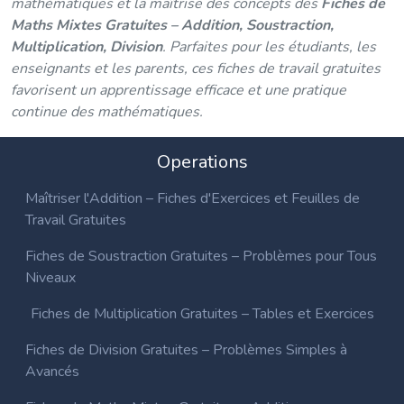
mathématiques et la maîtrise des concepts des
Fiches de
Maths Mixtes Gratuites – Addition, Soustraction,
Multiplication, Division
. Parfaites pour les étudiants, les
enseignants et les parents, ces fiches de travail gratuites
favorisent un apprentissage efficace et une pratique
continue des mathématiques.
Operations
Maîtriser l'Addition – Fiches d'Exercices et Feuilles de
Travail Gratuites
Fiches de Soustraction Gratuites – Problèmes pour Tous
Niveaux
Fiches de Multiplication Gratuites – Tables et Exercices
Fiches de Division Gratuites – Problèmes Simples à
Avancés