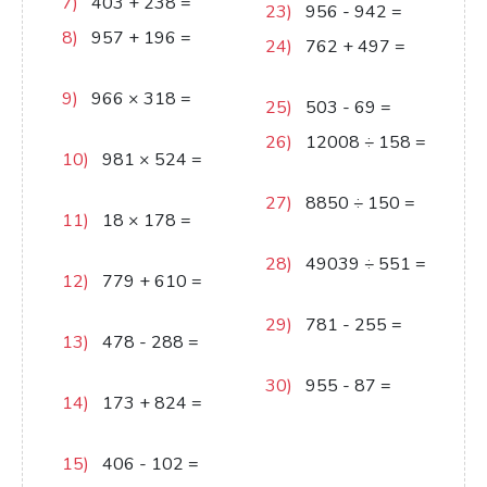
7)
403
+
238
=
641
23)
956
-
942
=
14
8)
957
+
196
=
24)
762
+
497
=
1153
1259
9)
966
×
318
=
25)
503
-
69
=
434
307188
26)
12008
÷
158
=
10)
981
×
524
=
76
514044
27)
8850
÷
150
=
11)
18
×
178
=
59
3204
28)
49039
÷
551
=
12)
779
+
610
=
89
1389
29)
781
-
255
=
13)
478
-
288
=
526
190
30)
955
-
87
=
868
14)
173
+
824
=
997
15)
406
-
102
=