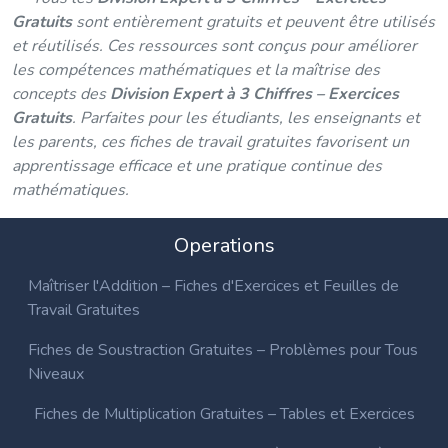
Gratuits
sont entièrement gratuits et peuvent être utilisés
et réutilisés. Ces ressources sont conçus pour améliorer
les compétences mathématiques et la maîtrise des
concepts des
Division Expert à 3 Chiffres – Exercices
Gratuits
. Parfaites pour les étudiants, les enseignants et
les parents, ces fiches de travail gratuites favorisent un
apprentissage efficace et une pratique continue des
mathématiques.
Operations
Maîtriser l'Addition – Fiches d'Exercices et Feuilles de
Travail Gratuites
Fiches de Soustraction Gratuites – Problèmes pour Tous
Niveaux
Fiches de Multiplication Gratuites – Tables et Exercices