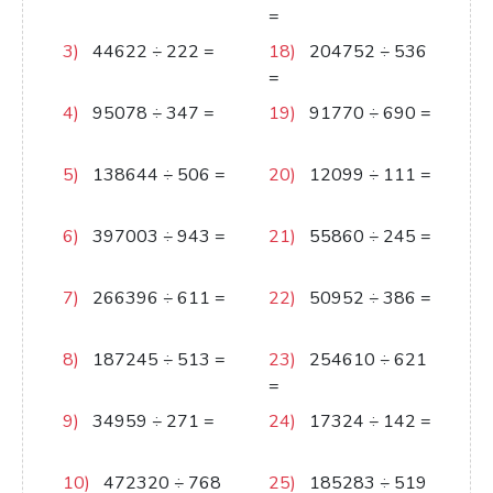
103
=
655
3)
44622
÷
222
=
18)
204752
÷
536
201
=
382
4)
95078
÷
347
=
19)
91770
÷
690
=
274
133
5)
138644
÷
506
=
20)
12099
÷
111
=
274
109
6)
397003
÷
943
=
21)
55860
÷
245
=
421
228
7)
266396
÷
611
=
22)
50952
÷
386
=
436
132
8)
187245
÷
513
=
23)
254610
÷
621
365
=
410
9)
34959
÷
271
=
24)
17324
÷
142
=
129
122
10)
472320
÷
768
25)
185283
÷
519