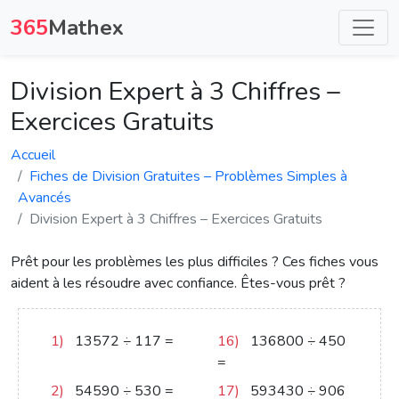
365
Mathex
Division Expert à 3 Chiffres –
Exercices Gratuits
Accueil
Fiches de Division Gratuites – Problèmes Simples à
Avancés
Division Expert à 3 Chiffres – Exercices Gratuits
Prêt pour les problèmes les plus difficiles ? Ces fiches vous
aident à les résoudre avec confiance. Êtes-vous prêt ?
1)
13572
÷
117
=
16)
136800
÷
450
116
=
304
2)
54590
÷
530
=
17)
593430
÷
906