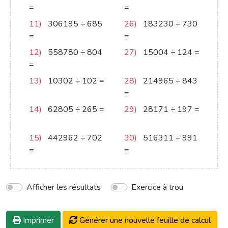
=
615
=
357
11)
306195
÷
685
26)
183230
÷
730
=
447
=
251
12)
558780
÷
804
27)
15004
÷
124
=
=
695
121
13)
10302
÷
102
=
28)
214965
÷
843
101
=
255
14)
62805
÷
265
=
29)
28171
÷
197
=
237
143
15)
442962
÷
702
30)
516311
÷
991
=
631
=
521
Afficher les résultats
Exercice à trou
Imprimer
Générer une nouvelle feuille de calcul