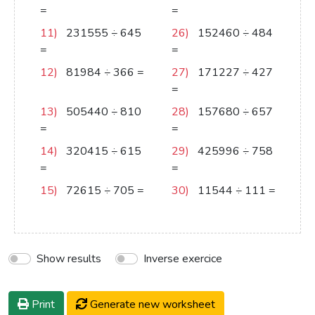
=
631
=
211
11)
231555
÷
645
26)
152460
÷
484
=
359
=
315
12)
81984
÷
366
=
27)
171227
÷
427
224
=
401
13)
505440
÷
810
28)
157680
÷
657
=
624
=
240
14)
320415
÷
615
29)
425996
÷
758
=
521
=
562
15)
72615
÷
705
=
30)
11544
÷
111
=
103
104
Show results
Inverse exercice
Print
Generate new worksheet