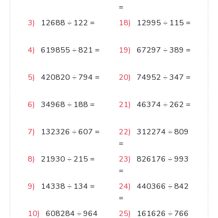
291
=
344
3)
12688
÷
122
=
18)
12995
÷
115
=
104
113
4)
619855
÷
821
=
19)
67297
÷
389
=
755
173
5)
420820
÷
794
=
20)
74952
÷
347
=
530
216
6)
34968
÷
188
=
21)
46374
÷
262
=
186
177
7)
132326
÷
607
=
22)
312274
÷
809
218
=
386
8)
21930
÷
215
=
23)
826176
÷
993
102
=
832
9)
14338
÷
134
=
24)
440366
÷
842
107
=
523
10)
608284
÷
964
25)
161626
÷
766