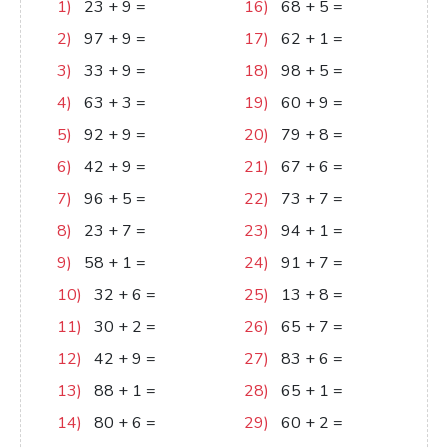
1)
23
+
9
=
32
16)
68
+
5
=
73
2)
97
+
9
=
106
17)
62
+
1
=
63
3)
33
+
9
=
42
18)
98
+
5
=
103
4)
63
+
3
=
66
19)
60
+
9
=
69
5)
92
+
9
=
101
20)
79
+
8
=
87
6)
42
+
9
=
51
21)
67
+
6
=
73
7)
96
+
5
=
101
22)
73
+
7
=
80
8)
23
+
7
=
30
23)
94
+
1
=
95
9)
58
+
1
=
59
24)
91
+
7
=
98
10)
32
+
6
=
38
25)
13
+
8
=
21
11)
30
+
2
=
32
26)
65
+
7
=
72
12)
42
+
9
=
51
27)
83
+
6
=
89
13)
88
+
1
=
89
28)
65
+
1
=
66
14)
80
+
6
=
86
29)
60
+
2
=
62