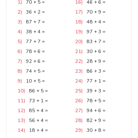
1)
70
+
5
=
75
16)
46
+
6
=
52
2)
36
+
2
=
38
17)
70
+
9
=
79
3)
87
+
7
=
94
18)
48
+
4
=
52
4)
38
+
4
=
42
19)
97
+
3
=
100
5)
77
+
7
=
84
20)
83
+
7
=
90
6)
78
+
6
=
84
21)
30
+
6
=
36
7)
92
+
6
=
98
22)
28
+
9
=
37
8)
74
+
5
=
79
23)
86
+
3
=
89
9)
10
+
5
=
15
24)
77
+
1
=
78
10)
86
+
5
=
91
25)
39
+
3
=
42
11)
73
+
1
=
74
26)
78
+
5
=
83
12)
85
+
4
=
89
27)
94
+
6
=
100
13)
56
+
4
=
60
28)
82
+
9
=
91
14)
18
+
4
=
22
29)
30
+
8
=
38