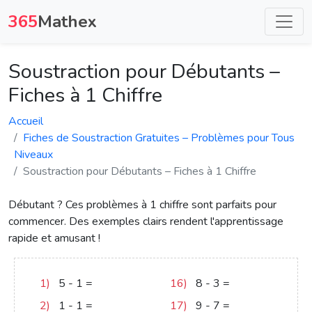
365
Mathex
Soustraction pour Débutants –
Fiches à 1 Chiffre
Accueil
Fiches de Soustraction Gratuites – Problèmes pour Tous
Niveaux
Soustraction pour Débutants – Fiches à 1 Chiffre
Débutant ? Ces problèmes à 1 chiffre sont parfaits pour
commencer. Des exemples clairs rendent l'apprentissage
rapide et amusant !
1)
5
-
1
=
4
16)
8
-
3
=
5
2)
1
-
1
=
0
17)
9
-
7
=
2