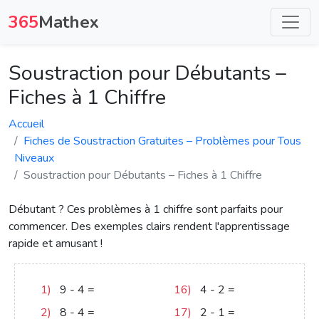
365
Mathex
Soustraction pour Débutants –
Fiches à 1 Chiffre
Accueil
Fiches de Soustraction Gratuites – Problèmes pour Tous
Niveaux
Soustraction pour Débutants – Fiches à 1 Chiffre
Débutant ? Ces problèmes à 1 chiffre sont parfaits pour
commencer. Des exemples clairs rendent l'apprentissage
rapide et amusant !
1)
9
-
4
=
5
16)
4
-
2
=
2
2)
8
-
4
=
4
17)
2
-
1
=
1