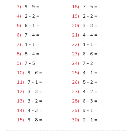
3)
9
-
9
=
0
18)
7
-
5
=
2
4)
2
-
2
=
0
19)
2
-
2
=
0
5)
6
-
1
=
5
20)
3
-
3
=
0
6)
7
-
4
=
3
21)
4
-
4
=
0
7)
1
-
1
=
0
22)
1
-
1
=
0
8)
8
-
4
=
4
23)
6
-
6
=
0
9)
7
-
5
=
2
24)
7
-
2
=
5
10)
9
-
6
=
3
25)
4
-
1
=
3
11)
7
-
1
=
6
26)
5
-
2
=
3
12)
3
-
3
=
0
27)
4
-
2
=
2
13)
3
-
2
=
1
28)
6
-
3
=
3
14)
4
-
3
=
1
29)
9
-
1
=
8
15)
9
-
8
=
1
30)
2
-
1
=
1