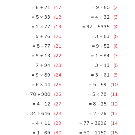
27
=
6
+
21
17)
41
=
9
-
50
2)
165
=
5
×
33
18)
36
=
4
+
32
3)
154
=
2
×
77
19)
55
=
97
÷
5335
4)
85
=
9
+
76
20)
56
=
3
+
53
5)
69
=
8
-
77
21)
43
=
9
-
52
6)
22
=
9
+
13
22)
85
=
1
+
84
7)
101
=
7
+
94
23)
16
=
3
+
13
8)
801
=
9
×
89
24)
64
=
3
+
61
9)
264
=
6
×
44
25)
54
=
5
-
59
10)
14
=
70
÷
980
26)
390
=
5
×
78
11)
8
=
4
-
12
27)
17
=
8
-
25
12)
19
=
34
÷
646
28)
74
=
2
-
76
13)
15
=
4
+
11
29)
48
=
77
÷
3696
14)
68
=
1
-
69
30)
23
=
50
÷
1150
15)