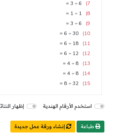
2
=
3
÷
6
7)
1
=
1
÷
1
8)
2
=
3
÷
6
9)
5
=
6
÷
30
10)
3
=
6
÷
18
11)
2
=
6
÷
12
12)
2
=
4
÷
8
13)
2
=
4
÷
8
14)
4
=
8
÷
32
15)
استخدم الأرقام الهندية
إظهار النتائ
طباعة
إنشاء ورقة عمل جديدة