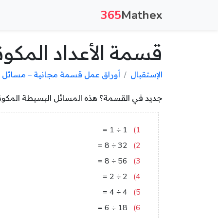
365
Mathex
قسمة الأعداد المكون
الإستقبال
أوراق عمل قسمة مجانية – مسائل م
جديد في القسمة؟ هذه المسائل البسيطة المكونة 
1
=
1
÷
1
1)
4
=
8
÷
32
2)
7
=
8
÷
56
3)
1
=
2
÷
2
4)
1
=
4
÷
4
5)
3
=
6
÷
18
6)