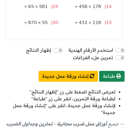
=
65
×
581
29)
=
458
×
178
14)
37765
81524
=
870
×
55
30)
=
432
×
218
15)
47850
94176
استخدم الأرقام الهندية
إظهار النتائج
تمرين ملء الفراغات
طباعة
إنشاء ورقة عمل جديدة
لعرض النتائج اضغط على زر "إظهار النتائج"
لطباعة ورقة التمرين، انقر على زر "طباعة"
لإنشاء ورقة عمل جديدة، انقر على "إنشاء ورقة عمل
جديدة"
جميع
أوراق عمل ضرب مجانية – تمارين وجداول الضرب