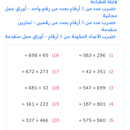
قابلة للطباعة
ضرب عدد من 3 أرقام بعدد من رقم واحد – أوراق عمل
مجانية
ضرب عدد من 3 أرقام بعدد من رقمين – تمارين
متقدمة
ضرب الأعداد المكونة من 3 أرقام – أوراق عمل متقدمة
=
698
×
65
16)
=
583
×
296
1)
45370
172568
=
672
×
273
17)
=
42
×
351
2)
183456
14742
=
681
×
32
18)
=
547
×
699
3)
21792
382353
=
161
×
223
19)
=
187
×
801
4)
35903
149787
=
327
×
466
20)
=
575
×
960
5)
152382
552000