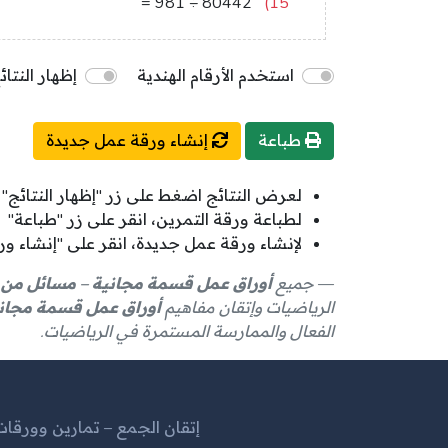
82
=
981
÷
80442
15)
استخدم الأرقام الهندية
إظهار النتائ
طباعة
إنشاء ورقة عمل جديدة
لعرض النتائج اضغط على زر "إظهار النتائج"
لطباعة ورقة التمرين، انقر على زر "طباعة"
لإنشاء ورقة عمل جديدة، انقر على "إنشاء و
جميع
أوراق عمل قسمة مجانية – مسائل من ا
الرياضيات وإتقان مفاهيم
أوراق عمل قسمة مجاني
الفعال والممارسة المستمرة في الرياضيات.
إتقان الجمع – تمارين وورقا