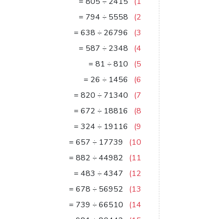
3
=
805
÷
2415
1)
7
=
794
÷
5558
2)
42
=
638
÷
26796
3)
4
=
587
÷
2348
4)
10
=
81
÷
810
5)
56
=
26
÷
1456
6)
87
=
820
÷
71340
7)
28
=
672
÷
18816
8)
59
=
324
÷
19116
9)
27
=
657
÷
17739
10)
51
=
882
÷
44982
11)
9
=
483
÷
4347
12)
84
=
678
÷
56952
13)
90
=
739
÷
66510
14)