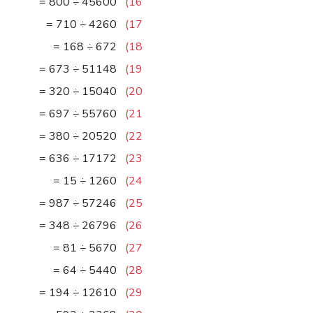
57
=
800
÷
45600
16)
6
=
710
÷
4260
17)
4
=
168
÷
672
18)
76
=
673
÷
51148
19)
47
=
320
÷
15040
20)
80
=
697
÷
55760
21)
54
=
380
÷
20520
22)
27
=
636
÷
17172
23)
84
=
15
÷
1260
24)
58
=
987
÷
57246
25)
77
=
348
÷
26796
26)
70
=
81
÷
5670
27)
85
=
64
÷
5440
28)
65
=
194
÷
12610
29)