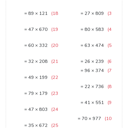
6834
36280
=
89
×
121
18)
=
27
×
809
3)
10769
21843
=
47
×
670
19)
=
80
×
583
4)
31490
46640
=
60
×
332
20)
=
63
×
474
5)
19920
29862
=
32
×
208
21)
6214
=
26
×
239
6)
6656
=
96
×
374
7)
=
49
×
199
22)
35904
9751
=
22
×
736
8)
=
79
×
179
23)
16192
14141
=
41
×
551
9)
=
47
×
803
24)
22591
37741
=
70
×
977
10)
=
35
×
672
25)
68390