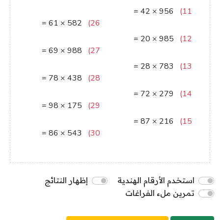
23520
=
42
×
956
11)
=
61
×
582
26)
40152
35502
=
20
×
985
12)
=
69
×
988
27)
19700
68172
=
28
×
783
13)
=
78
×
438
28)
21924
34164
=
72
×
279
14)
=
98
×
175
29)
20088
17150
=
87
×
216
15)
=
86
×
543
30)
18792
46698
استخدم الأرقام الهندية
إظهار النتائج
تمرين ملء الفراغات