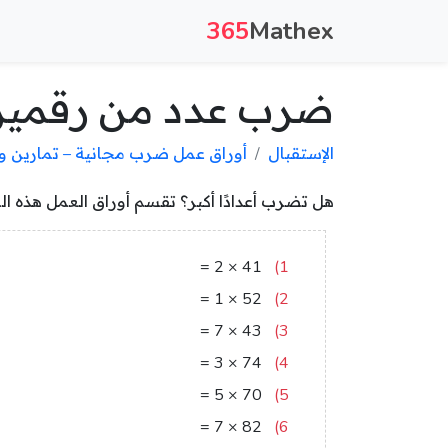
365
Mathex
ضرب عدد من رقمين 
الإستقبال
أوراق عمل ضرب مجانية – تمارين 
هل تضرب أعدادًا أكبر؟ تقسم أوراق العمل هذه ال
82
=
2
×
41
1)
52
=
1
×
52
2)
301
=
7
×
43
3)
222
=
3
×
74
4)
350
=
5
×
70
5)
574
=
7
×
82
6)