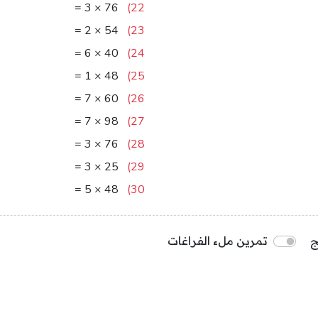
228
=
3
×
76
22)
108
=
2
×
54
23)
240
=
6
×
40
24)
48
=
1
×
48
25)
420
=
7
×
60
26)
686
=
7
×
98
27)
228
=
3
×
76
28)
75
=
3
×
25
29)
240
=
5
×
48
30)
ج
تمرين ملء الفراغات