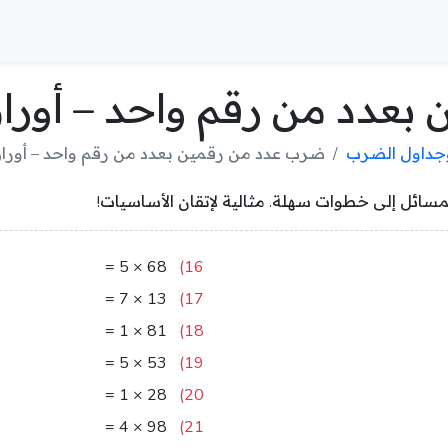
بعدد من رقم واحد – أورا
وجداول الضرب
ضرب عدد من رقمين بعدد من رقم واحد – أورا
مسائل إلى خطوات سهلة. مثالية لإتقان الأساسيات!
340
=
5
×
68
16)
91
=
7
×
13
17)
81
=
1
×
81
18)
265
=
5
×
53
19)
28
=
1
×
28
20)
392
=
4
×
98
21)