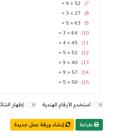
468
=
9
×
52
7)
81
=
3
×
27
8)
315
=
5
×
63
9)
192
=
3
×
64
10)
180
=
4
×
45
11)
260
=
5
×
52
12)
360
=
9
×
40
13)
513
=
9
×
57
14)
250
=
5
×
50
15)
استخدم الأرقام الهندية
إظهار النتائ
طباعة
إنشاء ورقة عمل جديدة