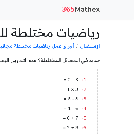
365
Mathex
رياضيات مختلطة للم
الإستقبال
أوراق عمل رياضيات مختلطة مجان
جديد في المسائل المختلطة؟ هذه التمارين البسي
1
=
2
-
3
1)
3
=
1
×
3
2)
2
=
6
-
8
3)
5
=
1
-
6
4)
13
=
6
+
7
5)
10
=
2
+
8
6)