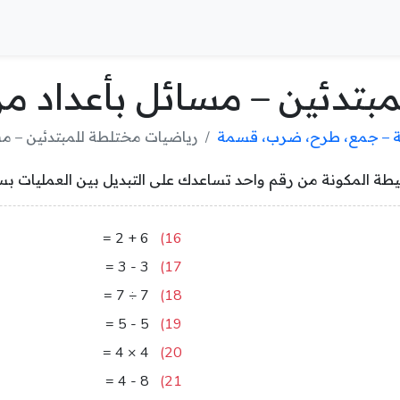
بتدئين – مسائل بأعداد م
ية – جمع، طرح، ضرب، قسمة
رياضيات مختلطة للمبتدئين – مس
طة المكونة من رقم واحد تساعدك على التبديل بين العمليات بسلا
8
=
2
+
6
16)
0
=
3
-
3
17)
1
=
7
÷
7
18)
0
=
5
-
5
19)
16
=
4
×
4
20)
4
=
4
-
8
21)