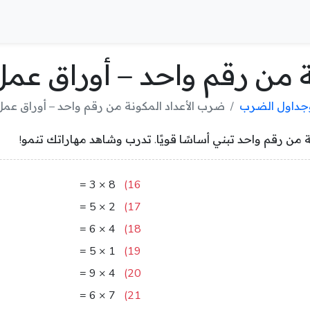
 من رقم واحد – أوراق عمل
وجداول الضرب
ضرب الأعداد المكونة من رقم واحد – أوراق عمل
ن رقم واحد تبني أساسًا قويًا. تدرب وشاهد مهاراتك تنمو!
24
=
3
×
8
16)
10
=
5
×
2
17)
24
=
6
×
4
18)
5
=
5
×
1
19)
36
=
9
×
4
20)
42
=
6
×
7
21)