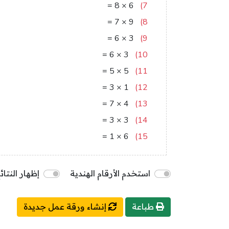
48
=
8
×
6
7)
63
=
7
×
9
8)
18
=
6
×
3
9)
18
=
6
×
3
10)
25
=
5
×
5
11)
3
=
3
×
1
12)
28
=
7
×
4
13)
9
=
3
×
3
14)
6
=
1
×
6
15)
استخدم الأرقام الهندية
إظهار النتائ
طباعة
إنشاء ورقة عمل جديدة