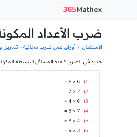
365
Mathex
ضرب الأعداد المكونة
الإستقبال
أوراق عمل ضرب مجانية – تمارين 
جديد في الضرب؟ هذه المسائل البسيطة المكونة م
30
=
5
×
6
1)
14
=
7
×
2
2)
24
=
4
×
6
3)
21
=
3
×
7
4)
32
=
8
×
4
5)
18
=
6
×
3
6)